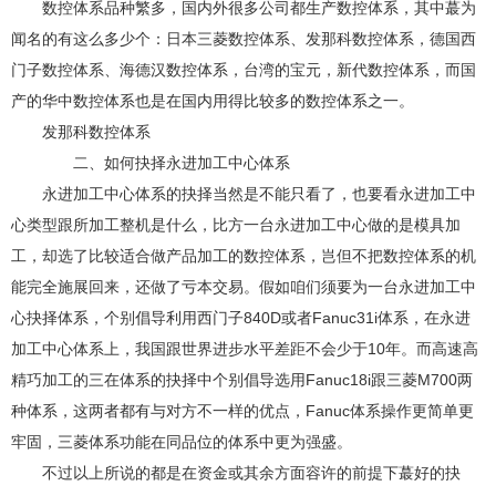
数控体系品种繁多，国内外很多公司都生产数控体系，其中蕞为
闻名的有这么多少个：日本三菱数控体系、发那科数控体系，德国西
门子数控体系、海德汉数控体系，台湾的宝元，新代数控体系，而国
产的华中数控体系也是在国内用得比较多的数控体系之一。
发那科数控体系
二、如何抉择永进加工中心体系
永进加工中心体系的抉择当然是不能只看了，也要看永进加工中
心类型跟所加工整机是什么，比方一台永进加工中心做的是模具加
工，却选了比较适合做产品加工的数控体系，岂但不把数控体系的机
能完全施展回来，还做了亏本交易。假如咱们须要为一台永进加工中
心抉择体系，个别倡导利用西门子840D或者Fanuc31i体系，在永进
加工中心体系上，我国跟世界进步水平差距不会少于10年。而高速高
精巧加工的三在体系的抉择中个别倡导选用Fanuc18i跟三菱M700两
种体系，这两者都有与对方不一样的优点，Fanuc体系操作更简单更
牢固，三菱体系功能在同品位的体系中更为强盛。
不过以上所说的都是在资金或其余方面容许的前提下蕞好的抉