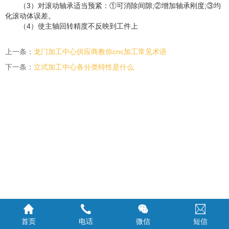
（3）对滚动轴承适当预紧：①可消除间隙;②增加轴承刚度;③均
化滚动体误差。
（4）使主轴回转精度不反映到工件上
上一条：
龙门加工中心供应商教你cnc加工常见术语
下一条：
立式加工中心各分类特性是什么
首页
电话
微信
短信