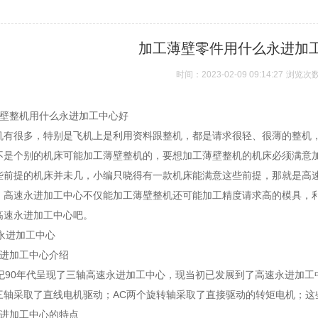
加工薄壁零件用什么永进加
时间：2023-02-09 09:14:27
浏览次
壁整机用什么永进加工中心好
机有很多，特别是飞机上是利用资料跟整机，都是请求很轻、很薄的整机
不是个别的机床可能加工薄壁整机的，要想加工薄壁整机的机床必须满意
些前提的机床并未几，小编只晓得有一款机床能满意这些前提，那就是高
。高速永进加工中心不仅能加工薄壁整机还可能加工精度请求高的模具，
高速永进加工中心吧。
速永进加工中心
进加工中心介绍
世纪90年代呈现了三轴高速永进加工中心，现当初已发展到了高速永进加
三轴采取了直线电机驱动；AC两个旋转轴采取了直接驱动的转矩电机；这
进加工中心的特点