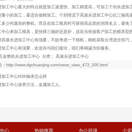
进加工中心蕞大的特点就是加工速度快、加工精度高，可加工个别永进加
削量小的加工，蕞适合做精加工。个别情况下高速永进加工中心比三轴高
工多少何庞杂的整机。而且在加工模具时可获得高品质的润滑名义，避免
工中心来加工模具，是抉择三轴好还是好，这应当依据客户加工的模具型
对高速永进加工中心有须要，不妨考虑一下精机，精机采取台湾进步技巧
进加工中心有须要，欢送你与咱们接洽，咱们将竭诚为你服务。
 五金整机永进加工中心 分类： 高速永进加工中心
址：
http://www.dgchuanjing.com/news_view_473_205.html
进加工中心NSK轴承怎么样
进加工中心保养方法，金属加工人。
中心
热销推荐
办公环境
公