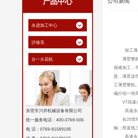
产品中心
公司新闻
永进加工中心
沙迪克
加工薄
薄壁整
台一火花机
很难加工，
提，满意这
工薄壁整机
编介绍一些
V7高
高速永
东莞市川井机械设备有限公司
在20
统一服务电话：400-0769-506
轴；而直线
电 话：0769-81589195
高速永