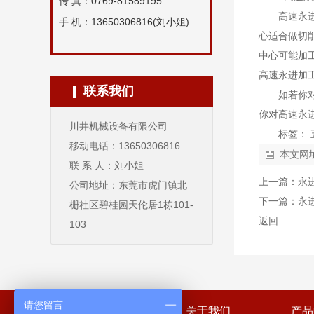
传 真：0769-81589195
高速永
手 机：13650306816(
刘小姐
)
心适合做切
中心可能加
高速永进加
联系我们
如若你
你对高速永
川井机械设备有限公司
标签：
移动电话：13650306816
本文网
联 系 人：刘小姐
上一篇：
永
公司地址：东莞市虎门镇北
下一篇：
永
栅社区碧桂园天伦居1栋101-
返回
103
请您留言
网站首页
关于我们
产品