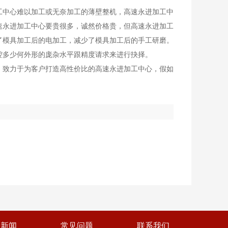
工中心难以加工或无奈加工的薄壁整机，高速永进加工中
速永进加工中心要贵很多，诚然价格贵，但高速永进加工
了模具加工后的电加工，减少了模具加工后的手工研磨。
腔多少何外形的庞杂水平跟精度请求来进行抉择。
，致力于为客户打造高性价比的高速永进加工中心，假如
司新闻
常见问题
联系我们