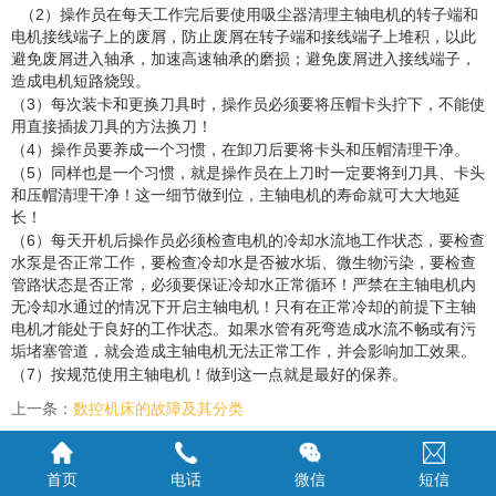
2
（
）操作员在每天工作完后要使用吸尘器清理主轴电机的转子端和
电机接线端子上的废屑，防止废屑在转子端和接线端子上堆积，以此
避免废屑进入轴承，加速高速轴承的磨损；避免废屑进入接线端子，
造成电机短路烧毁。
3
（
）每次装卡和更换刀具时，操作员必须要将压帽卡头拧下，不能使
用直接插拔刀具的方法换刀！
4
（
）操作员要养成一个习惯，在卸刀后要将卡头和压帽清理干净。
5
（
）同样也是一个习惯，就是操作员在上刀时一定要将到刀具、卡头
和压帽清理干净！这一细节做到位，主轴电机的寿命就可大大地延
长！
6
（
）每天开机后操作员必须检查电机的冷却水流地工作状态，要检查
水泵是否正常工作，要检查冷却水是否被水垢、微生物污染，要检查
管路状态是否正常，必须要保证冷却水正常循环！严禁在主轴电机内
无冷却水通过的情况下开启主轴电机！只有在正常冷却的前提下主轴
电机才能处于良好的工作状态。如果水管有死弯造成水流不畅或有污
垢堵塞管道，就会造成主轴电机无法正常工作，并会影响加工效果。
7
（
）按规范使用主轴电机！做到这一点就是最好的保养。
上一条：
数控机床的故障及其分类
下一条：
cnc加工中心操作注意事项
首页
电话
微信
短信