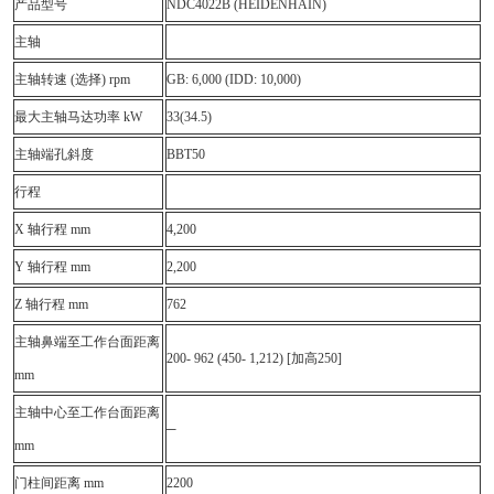
产品型号
NDC4022B (HEIDENHAIN)
主轴
主轴转速 (选择) rpm
GB: 6,000 (IDD: 10,000)
最大主轴马达功率 kW
33(34.5)
主轴端孔斜度
BBT50
行程
X 轴行程 mm
4,200
Y 轴行程 mm
2,200
Z 轴行程 mm
762
主轴鼻端至工作台面距离
200- 962 (450- 1,212) [加高250]
mm
主轴中心至工作台面距离
─
mm
门柱间距离 mm
2200