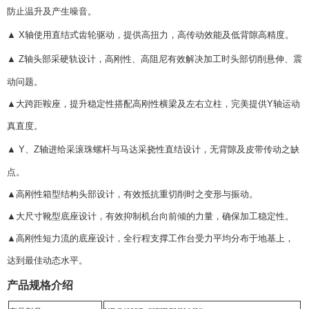
防止温升及产生噪音。
▲
X
轴使用直结式齿轮驱动，提供高扭力，高传动效能及低背隙高精度。
▲
Z
轴头部采硬轨设计，高刚性、高阻尼有效解决加工时头部切削悬伸、震
动问题。
▲
大跨距鞍座，提升稳定性搭配高刚性横梁及左右立柱，完美提供
Y
轴运动
真直度。
▲
Y
、
Z
轴进给采滚珠螺杆与马达采挠性直结设计，无背隙及皮带传动之缺
点。
▲
高刚性箱型结构头部设计，有效抵抗重切削时之变形与振动。
▲
大尺寸靴型底座设计，有效抑制机台向前倾的力量，确保加工稳定性。
▲
高刚性短力流的底座设计，全行程支撑工作台受力平均分布于地基上，
达到最佳动态水平。
产品规格介绍