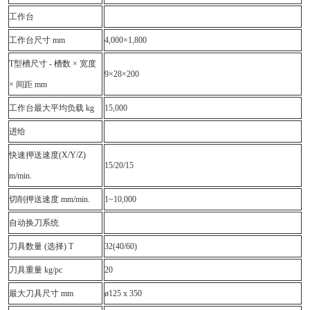
工作台
工作台尺寸 mm
4,000×1,800
T型槽尺寸 - 槽数 × 宽度
9×28×200
× 间距 mm
工作台最大平均负载 kg
15,000
进给
快速押送速度(X/Y/Z)
15/20/15
m/min.
切削押送速度 mm/min.
1~10,000
自动换刀系统
刀具数量 (选择) T
32(40/60)
刀具重量 kg/pc
20
最大刀具尺寸 mm
ø125 x 350