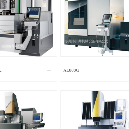
…
AL800G