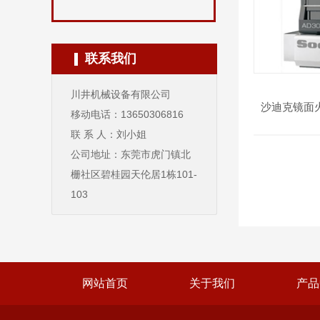
联系我们
川井机械设备有限公司
沙迪克镜面
移动电话：13650306816
联 系 人：刘小姐
公司地址：东莞市虎门镇北
栅社区碧桂园天伦居1栋101-
103
网站首页
关于我们
产品