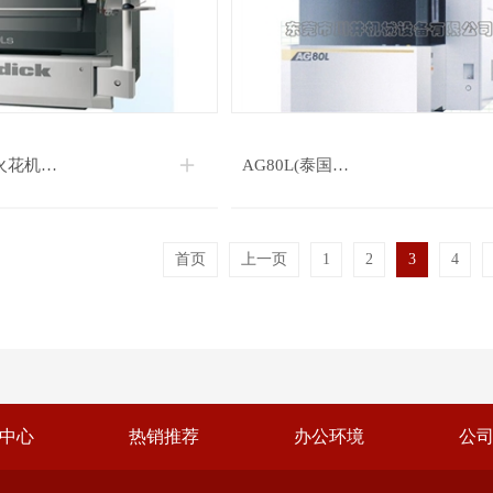
火花机…
AG80L(泰国…
首页
上一页
1
2
3
4
中心
热销推荐
办公环境
公