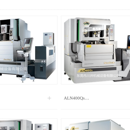
ALN400Qs…