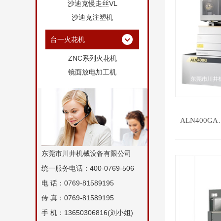
沙迪克慢走丝VL
沙迪克注塑机
台一火花机
ZNC系列火花机
镜面放电加工机
ALN400GA
东莞市川井机械设备有限公司
统一服务电话：400-0769-506
电 话：0769-81589195
传 真：0769-81589195
手 机：13650306816(
刘小姐
)